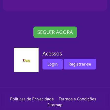
SEGUIR AGORA
Acessos
Login
Registrar-se
Políticas de Privacidade
Termos e Condições
Sitemap