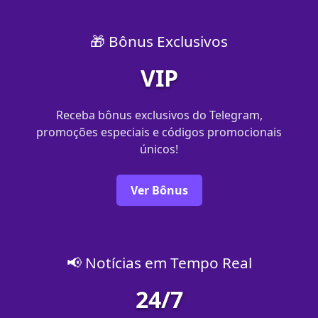
🎁 Bônus Exclusivos
VIP
Receba bônus exclusivos do Telegram,
promoções especiais e códigos promocionais
únicos!
Ver Bônus
📢 Notícias em Tempo Real
24/7