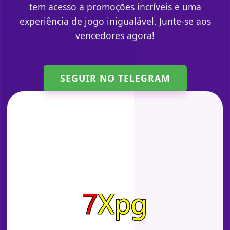
tem acesso a promoções incríveis e uma
experiência de jogo inigualável. Junte-se aos
vencedores agora!
SEGUIR NO TELEGRAM