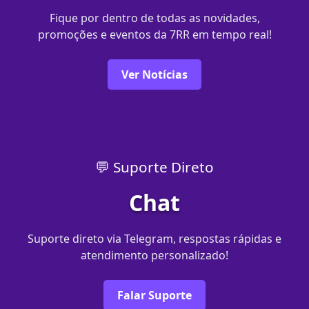
Fique por dentro de todas as novidades,
promoções e eventos da 7RR em tempo real!
Ver Notícias
💬 Suporte Direto
Chat
Suporte direto via Telegram, respostas rápidas e
atendimento personalizado!
Falar Suporte