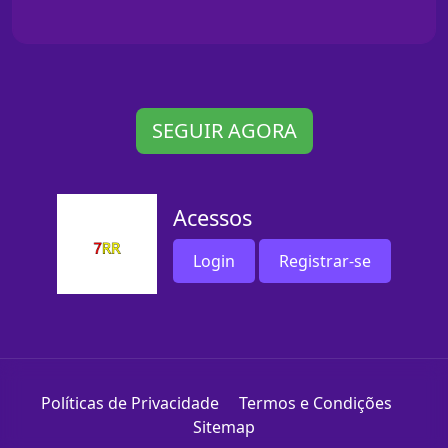
SEGUIR AGORA
Acessos
Login
Registrar-se
Políticas de Privacidade
Termos e Condições
Sitemap