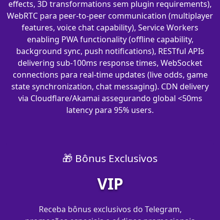
effects, 3D transformations sem plugin requirements),
WebRTC para peer-to-peer communication (multiplayer
features, voice chat capability), Service Workers
enabling PWA functionality (offline capability,
background sync, push notifications), RESTful APIs
delivering sub-100ms response times, WebSocket
connections para real-time updates (live odds, game
state synchronization, chat messaging). CDN delivery
via Cloudflare/Akamai assegurando global <50ms
latency para 95% users.
🎁 Bônus Exclusivos
VIP
Receba bônus exclusivos do Telegram,