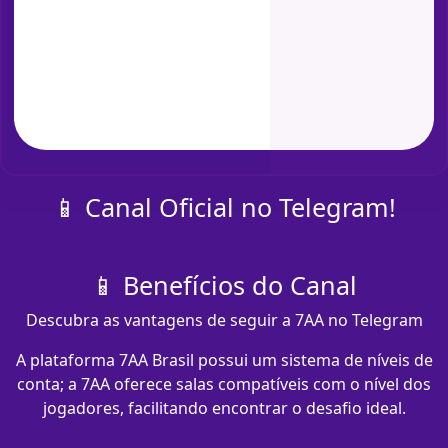
📱 Canal Oficial no Telegram!
📱 Benefícios do Canal
Descubra as vantagens de seguir a 7AA no Telegram
A plataforma 7AA Brasil possui um sistema de níveis de
conta; a 7AA oferece salas compatíveis com o nível dos
jogadores, facilitando encontrar o desafio ideal.