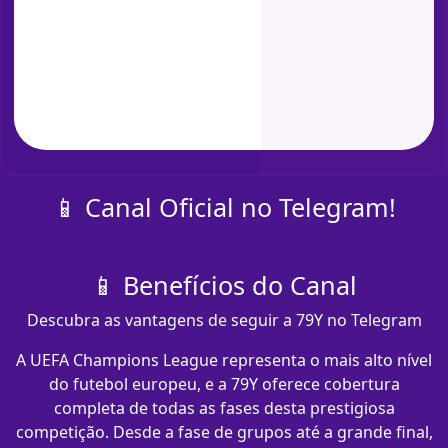
📱 Canal Oficial no Telegram!
📱 Benefícios do Canal
Descubra as vantagens de seguir a 79Y no Telegram
A UEFA Champions League representa o mais alto nível
do futebol europeu, e a 79Y oferece cobertura
completa de todas as fases desta prestigiosa
competição. Desde a fase de grupos até a grande final,