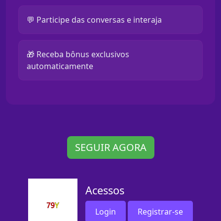
💬 Participe das conversas e interaja
🎁 Receba bônus exclusivos
automaticamente
SEGUIR AGORA
Acessos
Login
Registrar-se