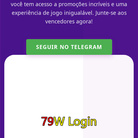
você tem acesso a promoções incríveis e uma
experiência de jogo inigualável. Junte-se aos
vencedores agora!
SEGUIR NO TELEGRAM