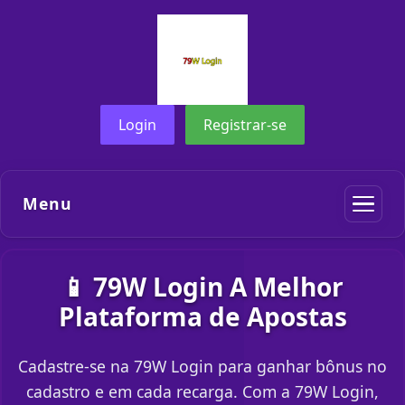
Login
Registrar-se
Menu
📱 79W Login A Melhor
Plataforma de Apostas
Cadastre-se na 79W Login para ganhar bônus no
cadastro e em cada recarga. Com a 79W Login,