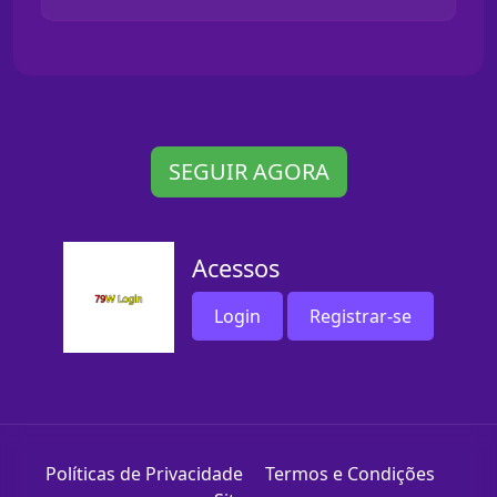
SEGUIR AGORA
Acessos
Login
Registrar-se
Políticas de Privacidade
Termos e Condições