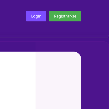
Login
Registrar-se