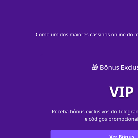
Como um dos maiores cassinos online do mu
🎁 Bônus Exclu
VIP
Receba bônus exclusivos do Telegra
e códigos promocionai
Ver Bônus