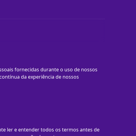
ssoais fornecidas durante o uso de nossos
 contínua da experiência de nossos
te ler e entender todos os termos antes de