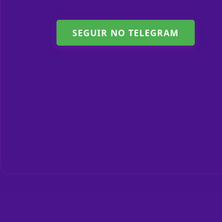
SEGUIR NO TELEGRAM