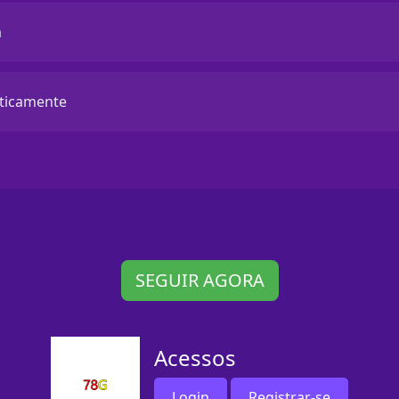
a
aticamente
SEGUIR AGORA
Acessos
Login
Registrar-se