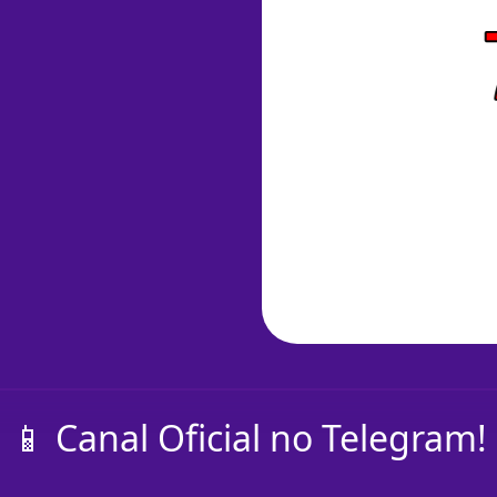
📱 Canal Oficial no Telegram!