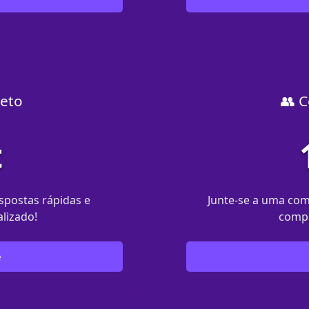
reto
👥 
t
espostas rápidas e
Junte-se a uma com
lizado!
compa
e