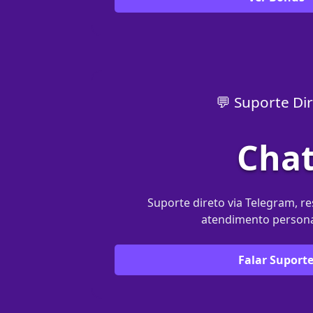
💬 Suporte Di
Cha
Suporte direto via Telegram, r
atendimento persona
Falar Suport