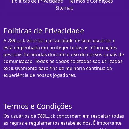
Políticas de Privacidade
Termos e Condições
Sitemap
Políticas de Privacidade
A 789Luck valoriza a privacidade de seus usuários e
está empenhada em proteger todas as informações
pessoais fornecidas durante o uso de nossos canais de
comunicação. Todos os dados coletados são utilizados
exclusivamente para fins de melhoria contínua da
experiência de nossos jogadores.
Termos e Condições
Os usuários da 789Luck concordam em respeitar todas
as regras e regulamentos estabelecidos. É importante