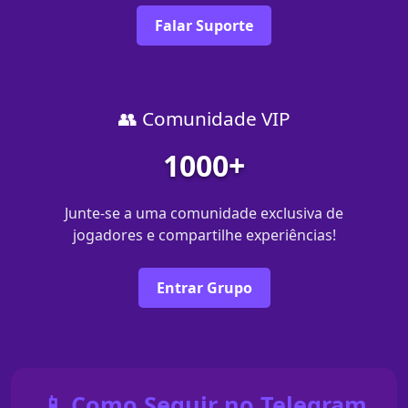
Falar Suporte
👥 Comunidade VIP
1000+
Junte-se a uma comunidade exclusiva de
jogadores e compartilhe experiências!
Entrar Grupo
📱 Como Seguir no Telegram