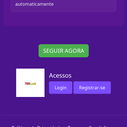
automaticamente
SEGUIR AGORA
Acessos
Login
Registrar-se