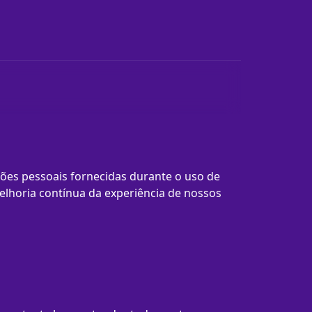
ões pessoais fornecidas durante o uso de
elhoria contínua da experiência de nossos