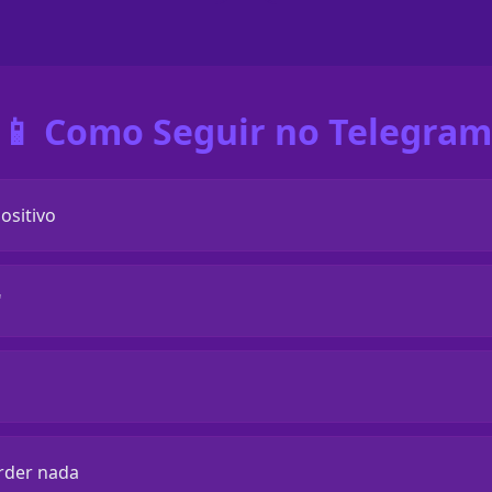
📱 Como Seguir no Telegram
ositivo
"
erder nada