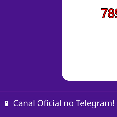
📱 Canal Oficial no Telegram!