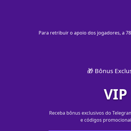
Para retribuir o apoio dos jogadores, a 
🎁 Bônus Exclu
VIP
Receba bônus exclusivos do Telegra
e códigos promocionai