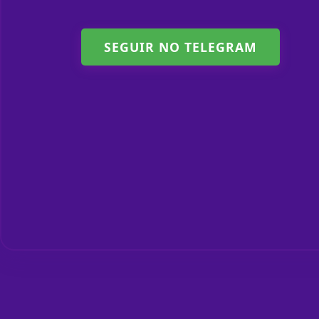
SEGUIR NO TELEGRAM