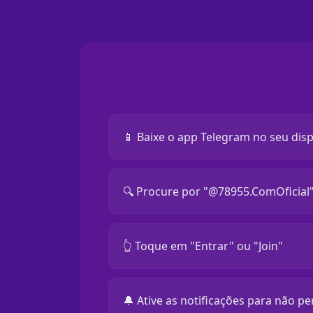
📱 Baixe o app Telegram no seu disp
🔍 Procure por "@78955.ComOficial
👆 Toque em "Entrar" ou "Join"
🔔 Ative as notificações para não p