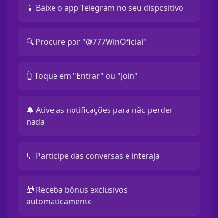
📱 Baixe o app Telegram no seu dispositivo
🔍 Procure por "@777WinOficial"
👆 Toque em "Entrar" ou "Join"
🔔 Ative as notificações para não perder
nada
💬 Participe das conversas e interaja
🎁 Receba bônus exclusivos
automaticamente