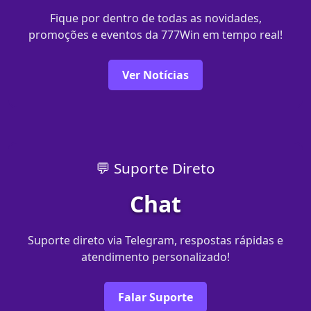
Fique por dentro de todas as novidades,
promoções e eventos da 777Win em tempo real!
Ver Notícias
💬 Suporte Direto
Chat
Suporte direto via Telegram, respostas rápidas e
atendimento personalizado!
Falar Suporte