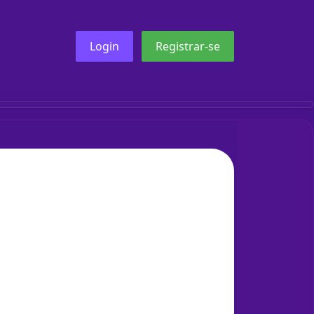
Login
Registrar-se