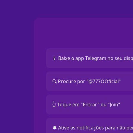
📱 Baixe o app Telegram no seu disp
🔍 Procure por "@777OOficial"
👆 Toque em "Entrar" ou "Join"
🔔 Ative as notificações para não p