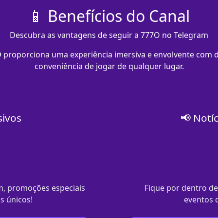
📱 Benefícios do Canal
Descubra as vantagens de seguir a 777O no Telegram
O
proporciona uma experiência imersiva e envolvente com de
conveniência de jogar de qualquer lugar.
sivos
📢 Notí
m, promoções especiais
Fique por dentro d
s únicos!
eventos 