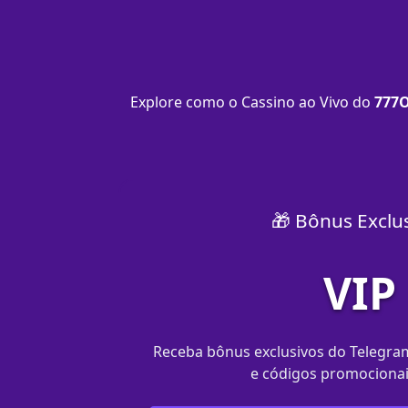
Explore como o Cassino ao Vivo do
777
🎁 Bônus Exclu
VIP
Receba bônus exclusivos do Telegra
e códigos promocionai