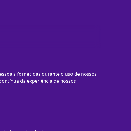
essoais fornecidas durante o uso de nossos
 contínua da experiência de nossos