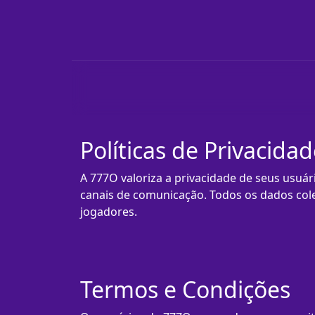
Políticas de Privacida
A 777O valoriza a privacidade de seus usuá
canais de comunicação. Todos os dados cole
jogadores.
Termos e Condições