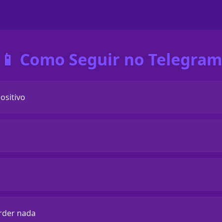
📱 Como Seguir no Telegram
ositivo
erder nada