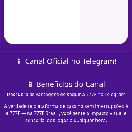
📱 Canal Oficial no Telegram!
📱 Benefícios do Canal
Descubra as vantagens de seguir a 777F no Telegram
A verdadeira plataforma de cassino sem interrupções é
a 777F — na 777F Brasil , você sente o impacto visual e
sensorial dos jogos a qualquer hora.