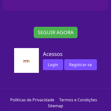
SEGUIR AGORA
Acessos
Login
Registrar-se
Políticas de Privacidade
Termos e Condições
Sitemap