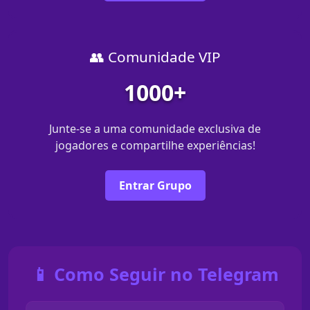
👥 Comunidade VIP
1000+
Junte-se a uma comunidade exclusiva de
jogadores e compartilhe experiências!
Entrar Grupo
📱 Como Seguir no Telegram