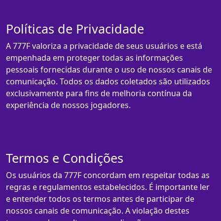
Políticas de Privacidade
A 777F valoriza a privacidade de seus usuários e está
empenhada em proteger todas as informações
pessoais fornecidas durante o uso de nossos canais de
comunicação. Todos os dados coletados são utilizados
exclusivamente para fins de melhoria contínua da
experiência de nossos jogadores.
Termos e Condições
Os usuários da 777F concordam em respeitar todas as
regras e regulamentos estabelecidos. É importante ler
e entender todos os termos antes de participar de
nossos canais de comunicação. A violação destes