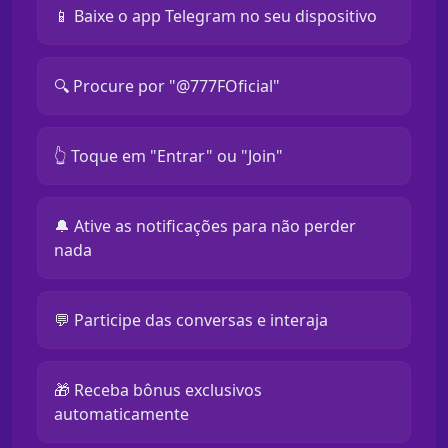
📱 Baixe o app Telegram no seu dispositivo
🔍 Procure por "@777FOficial"
👆 Toque em "Entrar" ou "Join"
🔔 Ative as notificações para não perder
nada
💬 Participe das conversas e interaja
🎁 Receba bônus exclusivos
automaticamente