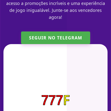
acesso a promoções incríveis e uma experiência
de jogo inigualável. Junte-se aos vencedores
agora!
SEGUIR NO TELEGRAM