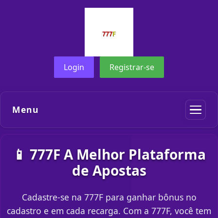
Login
Registrar-se
Menu
📱 777F A Melhor Plataforma
de Apostas
Cadastre-se na 777F para ganhar bônus no
cadastro e em cada recarga. Com a 777F, você tem