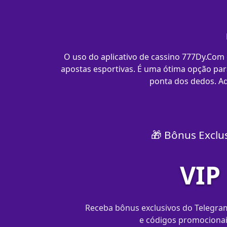
O uso do aplicativo de cassino 777Dy.Com 
apostas esportivas. É uma ótima opção par
ponta dos dedos. Aq
🎁 Bônus Exclu
VIP
Receba bônus exclusivos do Telegra
e códigos promocionai