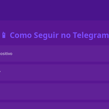
📱 Como Seguir no Telegram
ositivo
"