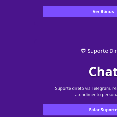
Ver Bônus
💬 Suporte Di
Cha
Suporte direto via Telegram, r
atendimento persona
Falar Suport