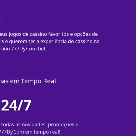
m
eus jogos de cassino favoritos e opções de
s e querem ter a experiência do cassino na
ssino 777Dy.Com bet:
cias em Tempo Real
24/7
e todas as novidades, promoções e
777Dy.Com em tempo real!