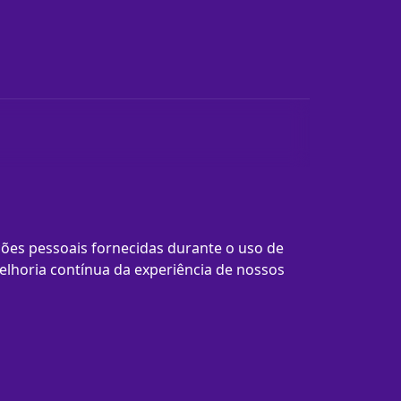
ões pessoais fornecidas durante o uso de
elhoria contínua da experiência de nossos