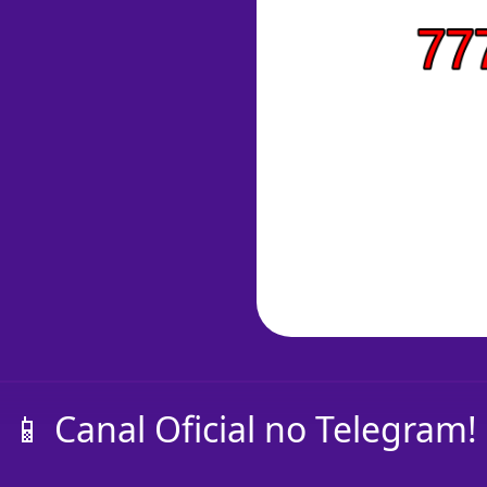
📱 Canal Oficial no Telegram!