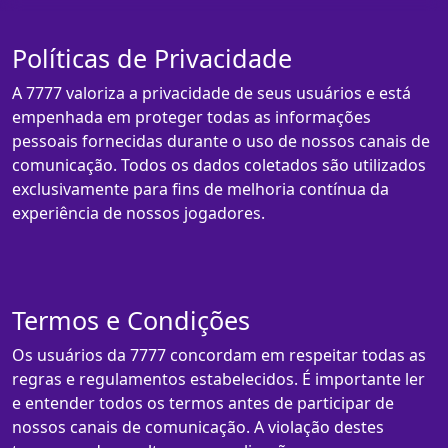
Políticas de Privacidade
A 7777 valoriza a privacidade de seus usuários e está
empenhada em proteger todas as informações
pessoais fornecidas durante o uso de nossos canais de
comunicação. Todos os dados coletados são utilizados
exclusivamente para fins de melhoria contínua da
experiência de nossos jogadores.
Termos e Condições
Os usuários da 7777 concordam em respeitar todas as
regras e regulamentos estabelecidos. É importante ler
e entender todos os termos antes de participar de
nossos canais de comunicação. A violação destes