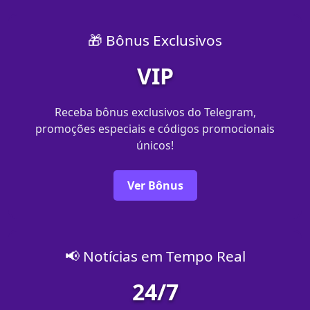
🎁 Bônus Exclusivos
VIP
Receba bônus exclusivos do Telegram,
promoções especiais e códigos promocionais
únicos!
Ver Bônus
📢 Notícias em Tempo Real
24/7