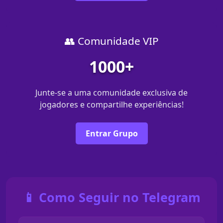
👥 Comunidade VIP
1000+
Junte-se a uma comunidade exclusiva de
jogadores e compartilhe experiências!
Entrar Grupo
📱 Como Seguir no Telegram