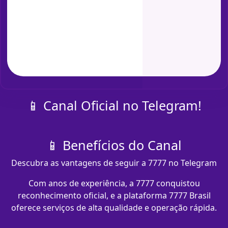
📱 Canal Oficial no Telegram!
📱 Benefícios do Canal
Descubra as vantagens de seguir a 7777 no Telegram
Com anos de experiência, a 7777 conquistou
reconhecimento oficial, e a plataforma 7777 Brasil
oferece serviços de alta qualidade e operação rápida.