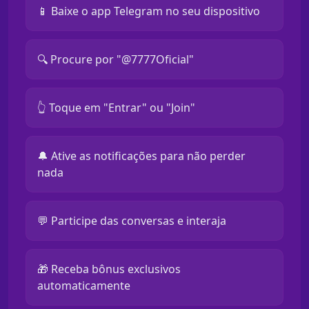
📱 Baixe o app Telegram no seu dispositivo
🔍 Procure por "@7777Oficial"
👆 Toque em "Entrar" ou "Join"
🔔 Ative as notificações para não perder
nada
💬 Participe das conversas e interaja
🎁 Receba bônus exclusivos
automaticamente