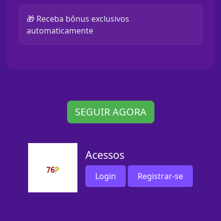
🎁 Receba bônus exclusivos
automaticamente
SEGUIR AGORA
Acessos
Login
Registrar-se