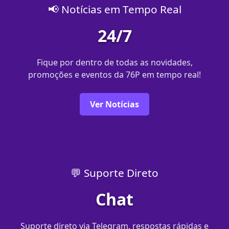
📢 Notícias em Tempo Real
24/7
Fique por dentro de todas as novidades,
promoções e eventos da 76P em tempo real!
Ver Notícias
💬 Suporte Direto
Chat
Suporte direto via Telegram, respostas rápidas e