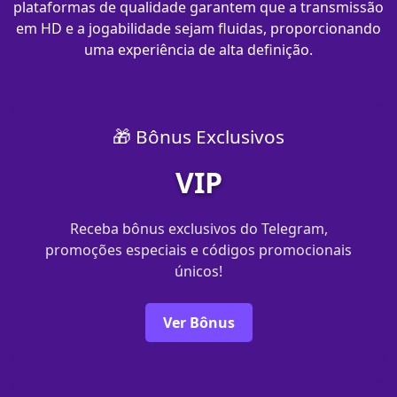
plataformas de qualidade garantem que a transmissão
em HD e a jogabilidade sejam fluidas, proporcionando
uma experiência de alta definição.
🎁 Bônus Exclusivos
VIP
Receba bônus exclusivos do Telegram,
promoções especiais e códigos promocionais
únicos!
Ver Bônus