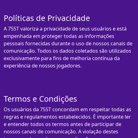
Políticas de Privacidade
A 755T valoriza a privacidade de seus usuários e está
empenhada em proteger todas as informações
pessoais fornecidas durante o uso de nossos canais de
comunicação. Todos os dados coletados são utilizados
exclusivamente para fins de melhoria contínua da
experiência de nossos jogadores.
Termos e Condições
Os usuários da 755T concordam em respeitar todas as
regras e regulamentos estabelecidos. É importante ler
e entender todos os termos antes de participar de
nossos canais de comunicação. A violação destes