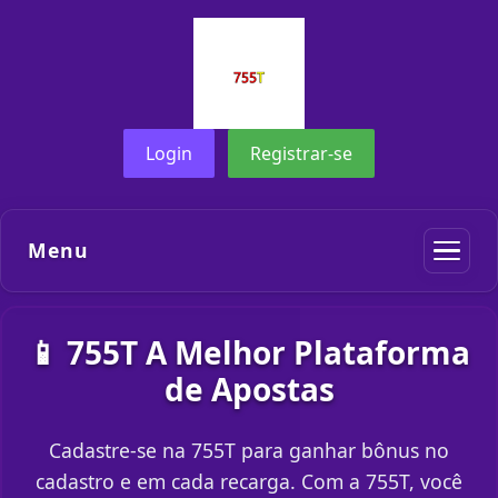
Login
Registrar-se
Menu
📱 755T A Melhor Plataforma
de Apostas
Cadastre-se na 755T para ganhar bônus no
cadastro e em cada recarga. Com a 755T, você