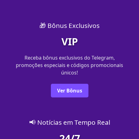
🎁 Bônus Exclusivos
VIP
Receba bônus exclusivos do Telegram,
promoções especiais e códigos promocionais
únicos!
Ver Bônus
📢 Notícias em Tempo Real
24/7