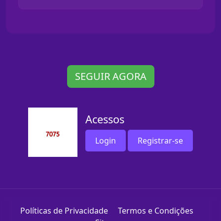
SEGUIR AGORA
Acessos
Login
Registrar-se
Políticas de Privacidade
Termos e Condições