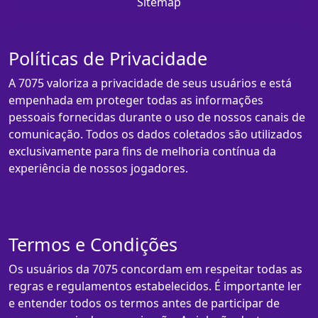
Sitemap
Políticas de Privacidade
A 7075 valoriza a privacidade de seus usuários e está
empenhada em proteger todas as informações
pessoais fornecidas durante o uso de nossos canais de
comunicação. Todos os dados coletados são utilizados
exclusivamente para fins de melhoria contínua da
experiência de nossos jogadores.
Termos e Condições
Os usuários da 7075 concordam em respeitar todas as
regras e regulamentos estabelecidos. É importante ler
e entender todos os termos antes de participar de