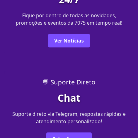
Fique por dentro de todas as novidades,
promoções e eventos da 7075 em tempo real!
Ver Notícias
💬 Suporte Direto
Chat
Suporte direto via Telegram, respostas rápidas e
atendimento personalizado!