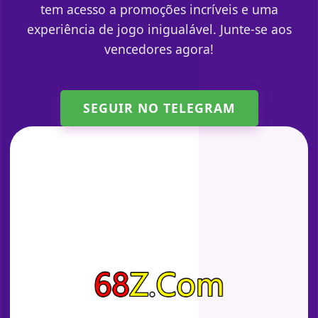
tem acesso a promoções incríveis e uma
experiência de jogo inigualável. Junte-se aos
vencedores agora!
SEGUIR NO TELEGRAM