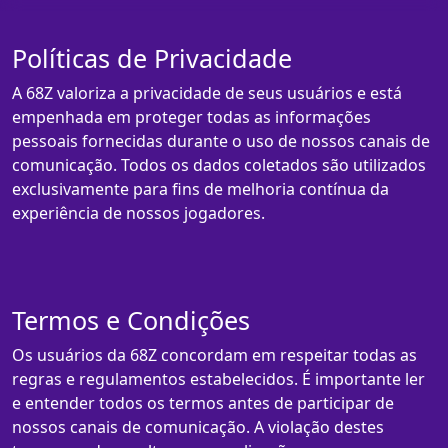
Políticas de Privacidade
A 68Z valoriza a privacidade de seus usuários e está
empenhada em proteger todas as informações
pessoais fornecidas durante o uso de nossos canais de
comunicação. Todos os dados coletados são utilizados
exclusivamente para fins de melhoria contínua da
experiência de nossos jogadores.
Termos e Condições
Os usuários da 68Z concordam em respeitar todas as
regras e regulamentos estabelecidos. É importante ler
e entender todos os termos antes de participar de
nossos canais de comunicação. A violação destes