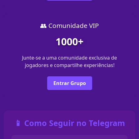
👥 Comunidade VIP
1000+
Junte-se a uma comunidade exclusiva de
jogadores e compartilhe experiências!
Entrar Grupo
📱 Como Seguir no Telegram