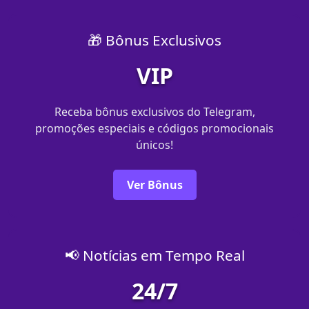
🎁 Bônus Exclusivos
VIP
Receba bônus exclusivos do Telegram,
promoções especiais e códigos promocionais
únicos!
Ver Bônus
📢 Notícias em Tempo Real
24/7