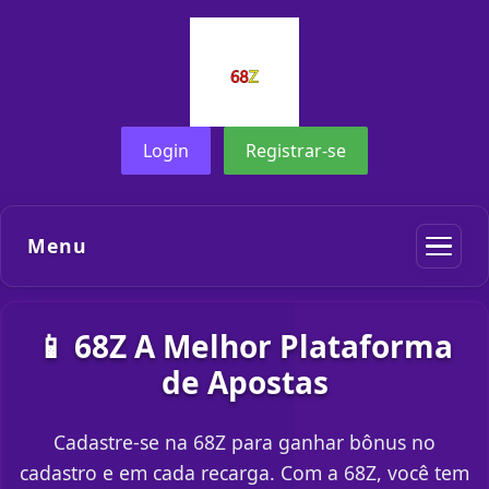
Login
Registrar-se
Menu
📱 68Z A Melhor Plataforma
de Apostas
Cadastre-se na 68Z para ganhar bônus no
cadastro e em cada recarga. Com a 68Z, você tem