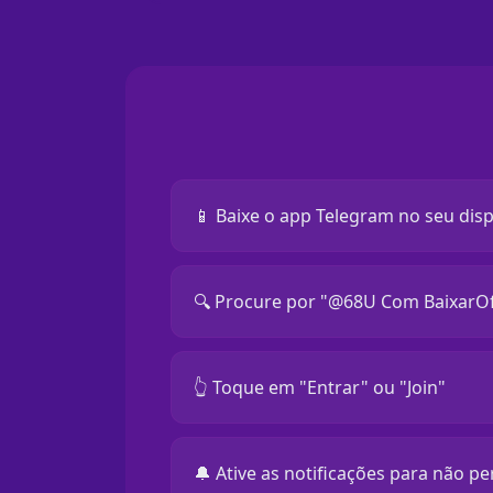
📱 Baixe o app Telegram no seu disp
🔍 Procure por "@68U Com BaixarOfi
👆 Toque em "Entrar" ou "Join"
🔔 Ative as notificações para não p