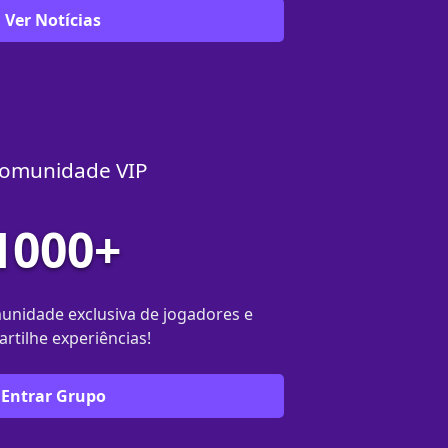
Ver Notícias
Comunidade VIP
1000+
unidade exclusiva de jogadores e
rtilhe experiências!
Entrar Grupo