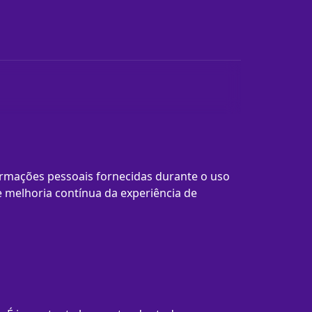
ormações pessoais fornecidas durante o uso
e melhoria contínua da experiência de