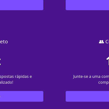
reto
👥 
t
espostas rápidas e
Junte-se a uma com
lizado!
compa
e