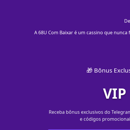
De
A 68U Com Baixar é um cassino que nunca f
🎁 Bônus Exclu
VIP
Receba bônus exclusivos do Telegra
e códigos promocionai