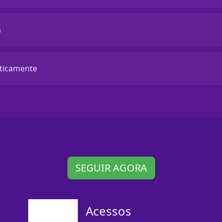
a
aticamente
SEGUIR AGORA
Acessos