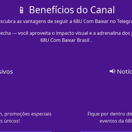
📱 Benefícios do Canal
scubra as vantagens de seguir a 68U Com Baixar no Teleg
echa — você aproveita o impacto visual e a adrenalina do
68U Com Baixar Brasil .
sivos
📢 Notí
m, promoções especiais
Fique por dentro d
s únicos!
eventos da 68