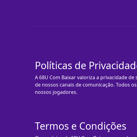
Políticas de Privacida
A 68U Com Baixar valoriza a privacidade de
de nossos canais de comunicação. Todos os 
nossos jogadores.
Termos e Condições