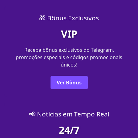
🎁 Bônus Exclusivos
VIP
Receba bônus exclusivos do Telegram,
promoções especiais e códigos promocionais
únicos!
Ver Bônus
📢 Notícias em Tempo Real
24/7