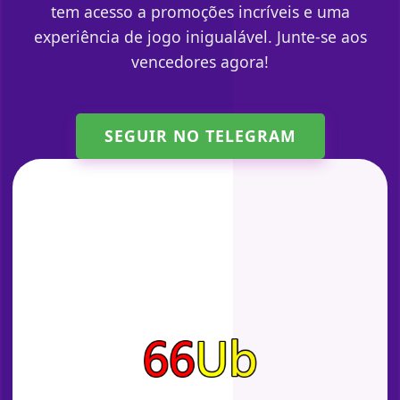
tem acesso a promoções incríveis e uma
experiência de jogo inigualável. Junte-se aos
vencedores agora!
SEGUIR NO TELEGRAM