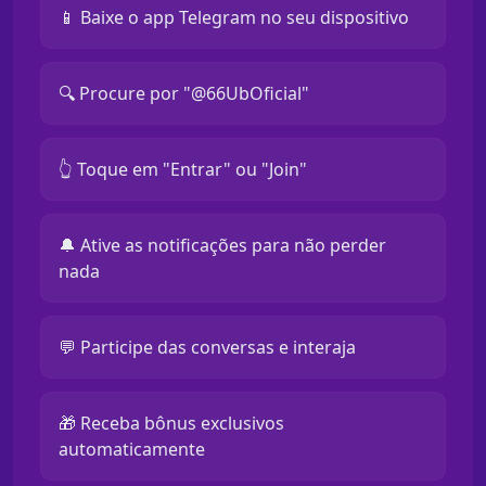
📱 Baixe o app Telegram no seu dispositivo
🔍 Procure por "@66UbOficial"
👆 Toque em "Entrar" ou "Join"
🔔 Ative as notificações para não perder
nada
💬 Participe das conversas e interaja
🎁 Receba bônus exclusivos
automaticamente