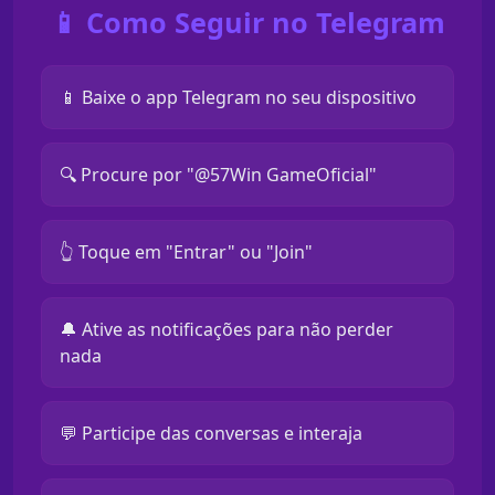
📱 Como Seguir no Telegram
📱 Baixe o app Telegram no seu dispositivo
🔍 Procure por "@57Win GameOficial"
👆 Toque em "Entrar" ou "Join"
🔔 Ative as notificações para não perder
nada
💬 Participe das conversas e interaja