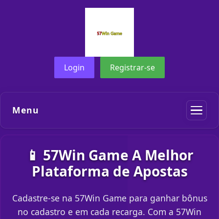
Login
Registrar-se
Menu
📱 57Win Game A Melhor
Plataforma de Apostas
Cadastre-se na 57Win Game para ganhar bônus
no cadastro e em cada recarga. Com a 57Win