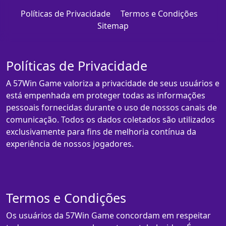
Políticas de Privacidade
Termos e Condições
Sitemap
Políticas de Privacidade
A 57Win Game valoriza a privacidade de seus usuários e
está empenhada em proteger todas as informações
pessoais fornecidas durante o uso de nossos canais de
comunicação. Todos os dados coletados são utilizados
exclusivamente para fins de melhoria contínua da
experiência de nossos jogadores.
Termos e Condições
Os usuários da 57Win Game concordam em respeitar