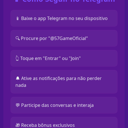
📱 Baixe o app Telegram no seu dispositivo
🔍 Procure por "@57GameOficial"
👆 Toque em "Entrar" ou "Join"
🔔 Ative as notificações para não perder
nada
💬 Participe das conversas e interaja
🎁 Receba bônus exclusivos