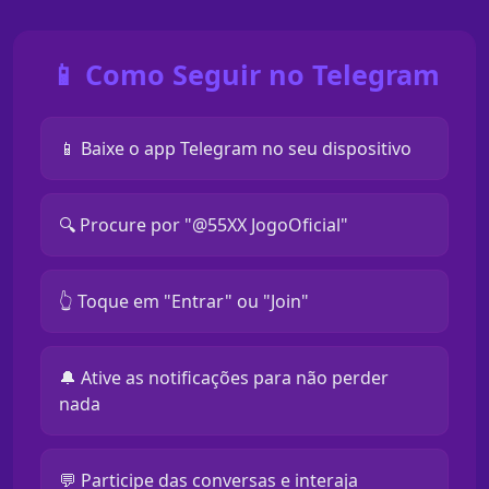
📱 Como Seguir no Telegram
📱 Baixe o app Telegram no seu dispositivo
🔍 Procure por "@55XX JogoOficial"
👆 Toque em "Entrar" ou "Join"
🔔 Ative as notificações para não perder
nada
💬 Participe das conversas e interaja