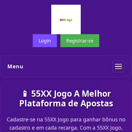
Login
Registrar-se
Menu
📱 55XX Jogo A Melhor
Plataforma de Apostas
Cadastre-se na 55XX Jogo para ganhar bônus no
cadastro e em cada recarga. Com a 55XX Jogo,