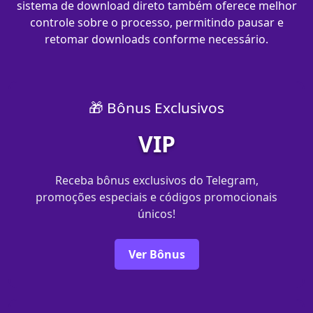
sistema de download direto também oferece melhor
controle sobre o processo, permitindo pausar e
retomar downloads conforme necessário.
🎁 Bônus Exclusivos
VIP
Receba bônus exclusivos do Telegram,
promoções especiais e códigos promocionais
únicos!
Ver Bônus