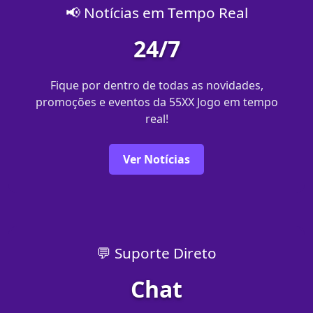
📢 Notícias em Tempo Real
24/7
Fique por dentro de todas as novidades,
promoções e eventos da 55XX Jogo em tempo
real!
Ver Notícias
💬 Suporte Direto
Chat