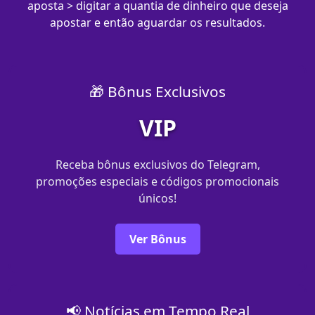
aposta > digitar a quantia de dinheiro que deseja
apostar e então aguardar os resultados.
🎁 Bônus Exclusivos
VIP
Receba bônus exclusivos do Telegram,
promoções especiais e códigos promocionais
únicos!
Ver Bônus
📢 Notícias em Tempo Real