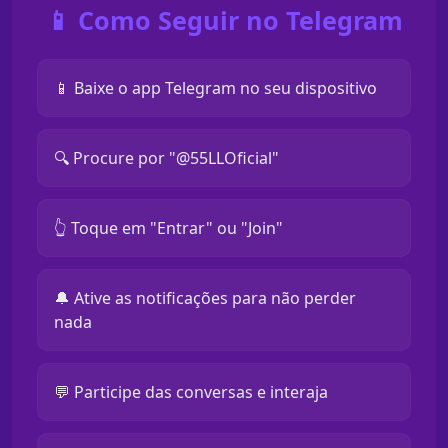
📱 Como Seguir no Telegram
📱 Baixe o app Telegram no seu dispositivo
🔍 Procure por "@55LLOficial"
👆 Toque em "Entrar" ou "Join"
🔔 Ative as notificações para não perder
nada
💬 Participe das conversas e interaja