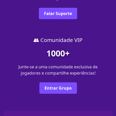
Falar Suporte
👥 Comunidade VIP
1000+
Junte-se a uma comunidade exclusiva de
jogadores e compartilhe experiências!
Entrar Grupo