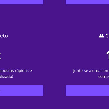
reto
👥 
t
espostas rápidas e
Junte-se a uma com
lizado!
compa
e