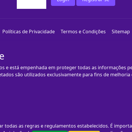
Políticas de Privacidade
Termos e Condições
Sitemap
de
rios e está empenhada em proteger todas as informações p
tados são utilizados exclusivamente para fins de melhoria
 todas as regras e regulamentos estabelecidos. É importa