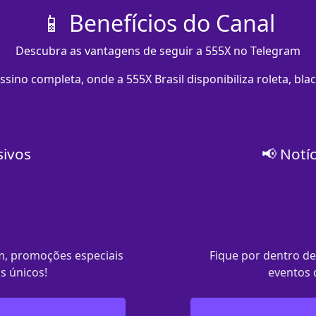
📱 Benefícios do Canal
Descubra as vantagens de seguir a 555X no Telegram
sino completa, onde a 555X Brasil disponibiliza roleta, blac
sivos
📢 Notí
m, promoções especiais
Fique por dentro d
s únicos!
eventos 