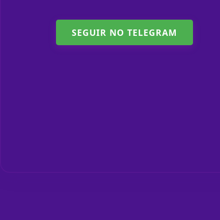
SEGUIR NO TELEGRAM