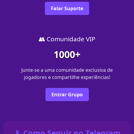
Falar Suporte
👥 Comunidade VIP
1000+
Junte-se a uma comunidade exclusiva de
jogadores e compartilhe experiências!
Entrar Grupo
📱 Como Seguir no Telegram