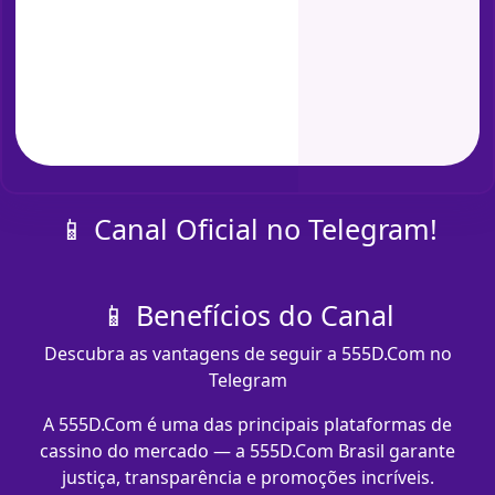
📱 Canal Oficial no Telegram!
📱 Benefícios do Canal
Descubra as vantagens de seguir a 555D.Com no
Telegram
A 555D.Com é uma das principais plataformas de
cassino do mercado — a 555D.Com Brasil garante
justiça, transparência e promoções incríveis.