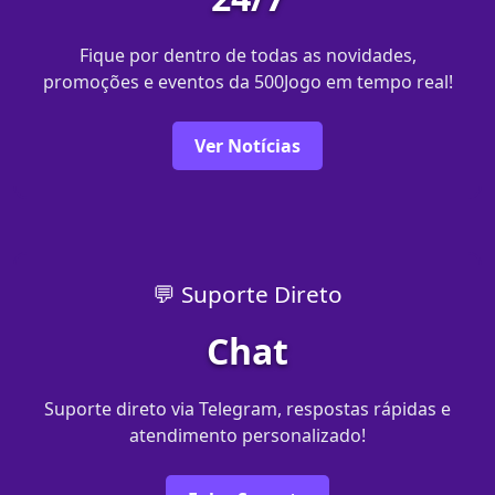
Fique por dentro de todas as novidades,
promoções e eventos da 500Jogo em tempo real!
Ver Notícias
💬 Suporte Direto
Chat
Suporte direto via Telegram, respostas rápidas e
atendimento personalizado!