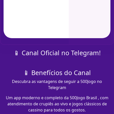
📱 Canal Oficial no Telegram!
📱 Benefícios do Canal
Descubra as vantagens de seguir a 500Jogo no
Telegram
Um app moderno e completo da 500Jogo Brasil , com
atendimento de crupiês ao vivo e jogos clássicos de
cassino para todos os gostos.