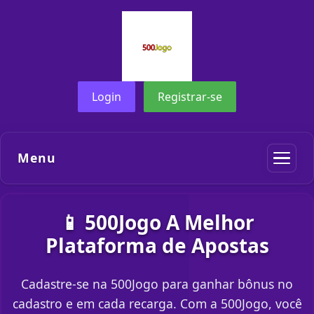
Login
Registrar-se
Menu
📱 500Jogo A Melhor
Plataforma de Apostas
Cadastre-se na 500Jogo para ganhar bônus no
cadastro e em cada recarga. Com a 500Jogo, você