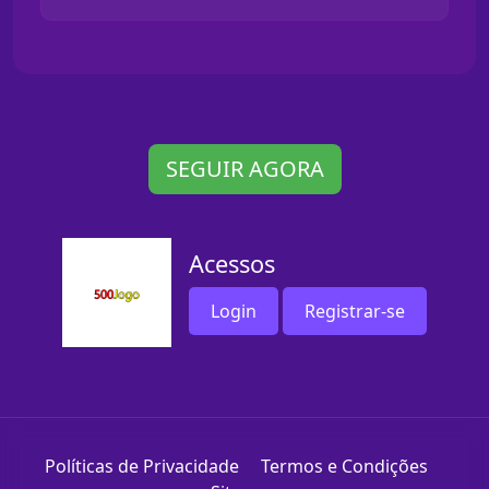
SEGUIR AGORA
Acessos
Login
Registrar-se
Políticas de Privacidade
Termos e Condições