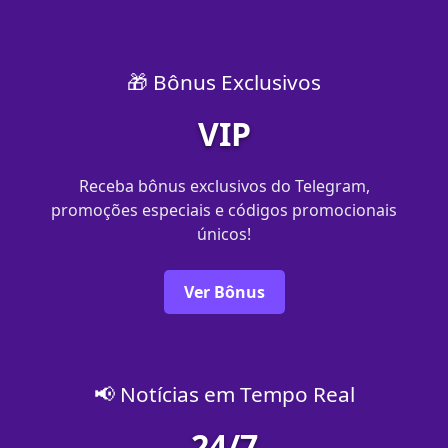
🎁 Bônus Exclusivos
VIP
Receba bônus exclusivos do Telegram,
promoções especiais e códigos promocionais
únicos!
Ver Bônus
📢 Notícias em Tempo Real
24/7