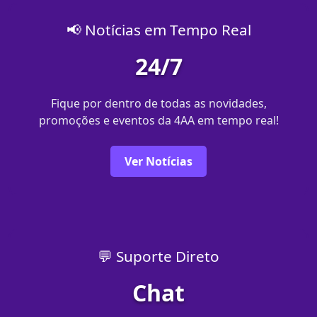
📢 Notícias em Tempo Real
24/7
Fique por dentro de todas as novidades,
promoções e eventos da 4AA em tempo real!
Ver Notícias
💬 Suporte Direto
Chat