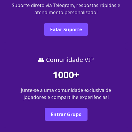
Suporte direto via Telegram, respostas rápidas e
atendimento personalizado!
Falar Suporte
👥 Comunidade VIP
1000+
Junte-se a uma comunidade exclusiva de
jogadores e compartilhe experiências!
Entrar Grupo