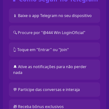
📱 Baixe o app Telegram no seu dispositivo
🔍 Procure por "@444 Win LoginOficial"
👆 Toque em "Entrar" ou "Join"
🔔 Ative as notificações para não perder
nada
💬 Participe das conversas e interaja
🎁 Receba bônus exclusivos