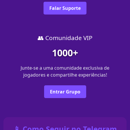
Falar Suporte
👥 Comunidade VIP
1000+
Junte-se a uma comunidade exclusiva de
jogadores e compartilhe experiências!
Entrar Grupo
📱 Como Seguir no Telegram