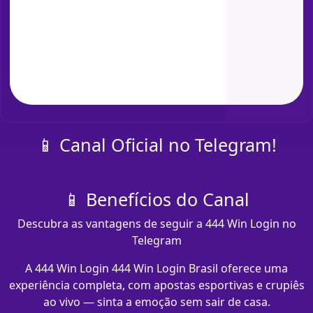
📱 Canal Oficial no Telegram!
📱 Benefícios do Canal
Descubra as vantagens de seguir a 444 Win Login no
Telegram
A 444 Win Login 444 Win Login Brasil oferece uma
experiência completa, com apostas esportivas e crupiês
ao vivo — sinta a emoção sem sair de casa.