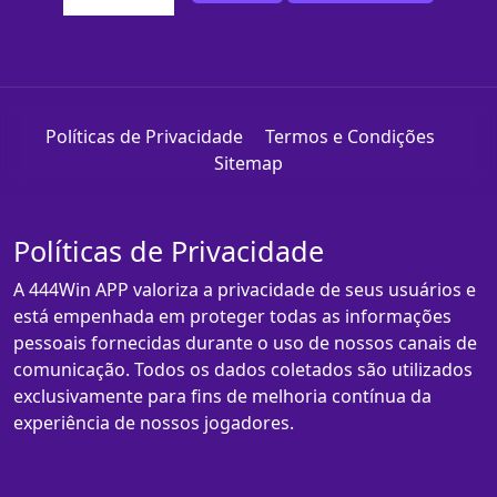
Políticas de Privacidade
Termos e Condições
Sitemap
Políticas de Privacidade
A 444Win APP valoriza a privacidade de seus usuários e
está empenhada em proteger todas as informações
pessoais fornecidas durante o uso de nossos canais de
comunicação. Todos os dados coletados são utilizados
exclusivamente para fins de melhoria contínua da
experiência de nossos jogadores.