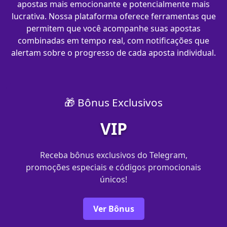
apostas mais emocionante e potencialmente mais
lucrativa. Nossa plataforma oferece ferramentas que
permitem que você acompanhe suas apostas
combinadas em tempo real, com notificações que
alertam sobre o progresso de cada aposta individual.
🎁 Bônus Exclusivos
VIP
Receba bônus exclusivos do Telegram,
promoções especiais e códigos promocionais
únicos!
Ver Bônus