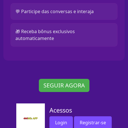
💬 Participe das conversas e interaja
🎁 Receba bônus exclusivos
automaticamente
SEGUIR AGORA
Acessos
Login
Registrar-se