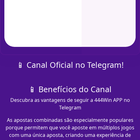
📱 Canal Oficial no Telegram!
📱 Benefícios do Canal
Descubra as vantagens de seguir a 444Win APP no
Telegram
As apostas combinadas são especialmente populares
porque permitem que você aposte em múltiplos jogos
com uma única aposta, criando uma experiência de