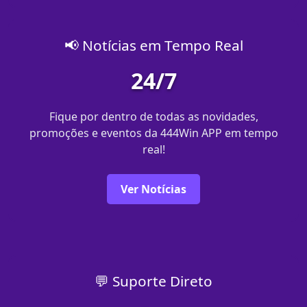
📢 Notícias em Tempo Real
24/7
Fique por dentro de todas as novidades,
promoções e eventos da 444Win APP em tempo
real!
Ver Notícias
💬 Suporte Direto