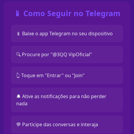
📱 Como Seguir no Telegram
📱 Baixe o app Telegram no seu dispositivo
🔍 Procure por "@3QQ VipOficial"
👆 Toque em "Entrar" ou "Join"
🔔 Ative as notificações para não perder
nada
💬 Participe das conversas e interaja