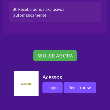
🎁 Receba bônus exclusivos
automaticamente
SEGUIR AGORA
Acessos
Login
Registrar-se