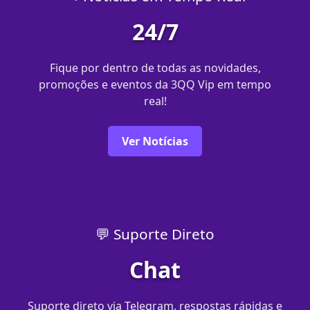
24/7
Fique por dentro de todas as novidades,
promoções e eventos da 3QQ Vip em tempo
real!
Ver Notícias
💬 Suporte Direto
Chat
Suporte direto via Telegram, respostas rápidas e