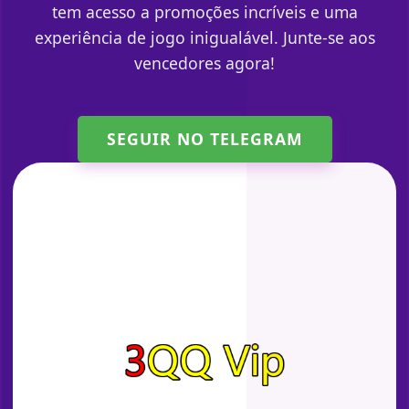
tem acesso a promoções incríveis e uma
experiência de jogo inigualável. Junte-se aos
vencedores agora!
SEGUIR NO TELEGRAM