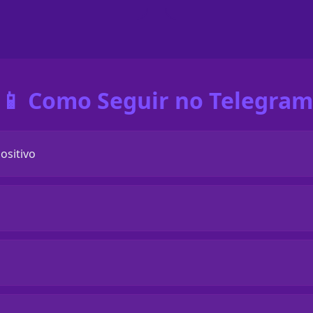
📱 Como Seguir no Telegram
ositivo