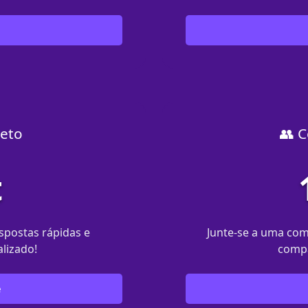
reto
👥 
t
espostas rápidas e
Junte-se a uma com
lizado!
compa
e