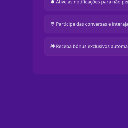
🔔 Ative as notificações para não p
💬 Participe das conversas e interaj
🎁 Receba bônus exclusivos autom