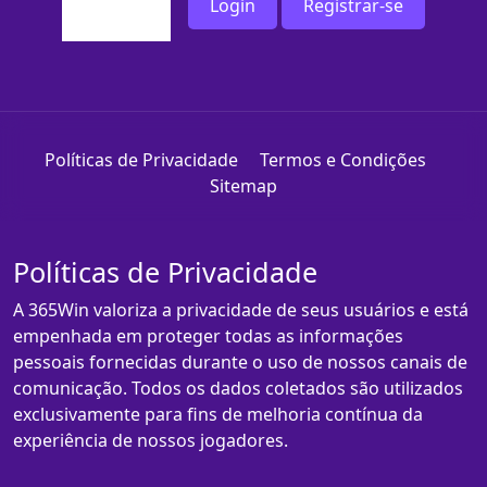
Login
Registrar-se
Políticas de Privacidade
Termos e Condições
Sitemap
Políticas de Privacidade
A 365Win valoriza a privacidade de seus usuários e está
empenhada em proteger todas as informações
pessoais fornecidas durante o uso de nossos canais de
comunicação. Todos os dados coletados são utilizados
exclusivamente para fins de melhoria contínua da
experiência de nossos jogadores.