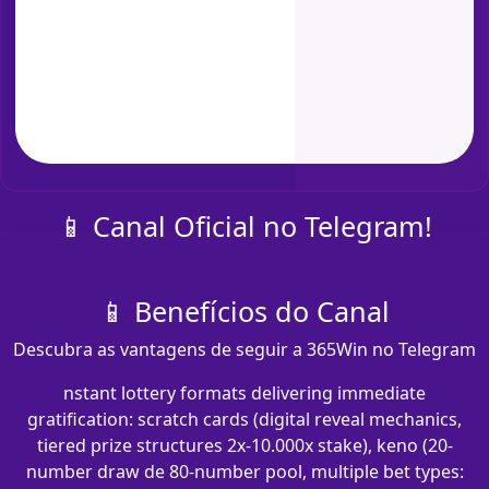
📱 Canal Oficial no Telegram!
📱 Benefícios do Canal
Descubra as vantagens de seguir a 365Win no Telegram
nstant lottery formats delivering immediate
gratification: scratch cards (digital reveal mechanics,
tiered prize structures 2x-10.000x stake), keno (20-
number draw de 80-number pool, multiple bet types: