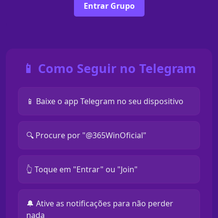
Entrar Grupo
📱 Como Seguir no Telegram
📱 Baixe o app Telegram no seu dispositivo
🔍 Procure por "@365WinOficial"
👆 Toque em "Entrar" ou "Join"
🔔 Ative as notificações para não perder
nada