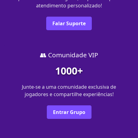
atendimento personalizado!
Falar Suporte
👥 Comunidade VIP
1000+
Junte-se a uma comunidade exclusiva de
jogadores e compartilhe experiências!
Entrar Grupo