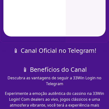
📱 Canal Oficial no Telegram!
📱 Benefícios do Canal
Descubra as vantagens de seguir a 33Win Login no
Telegram
Experimente a emoção autêntica do cassino na 33Win
Login! Com dealers ao vivo, jogos clássicos e uma
atmosfera vibrante, você terá a experiência mais