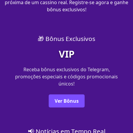
próxima de um cassino real. Registre-se agora e ganhe
bônus exclusivos!
🎁 Bônus Exclusivos
VIP
Receba bônus exclusivos do Telegram,
promoções especiais e códigos promocionais
únicos!
Ver Bônus
📢 Notícias em Tempo Real