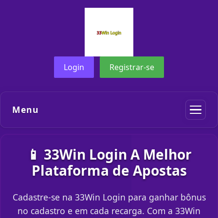
Login
Registrar-se
Menu
📱 33Win Login A Melhor
Plataforma de Apostas
Cadastre-se na 33Win Login para ganhar bônus
no cadastro e em cada recarga. Com a 33Win