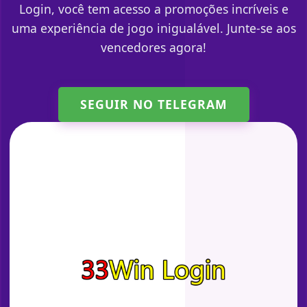
Login, você tem acesso a promoções incríveis e
uma experiência de jogo inigualável. Junte-se aos
vencedores agora!
SEGUIR NO TELEGRAM