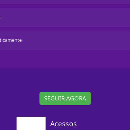
a
aticamente
SEGUIR AGORA
Acessos