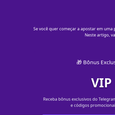
Se você quer começar a apostar em uma p
Neste artigo, v
🎁 Bônus Exclu
VIP
Receba bônus exclusivos do Telegra
e códigos promocionai