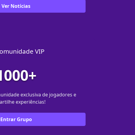
Ver Notícias
Comunidade VIP
1000+
unidade exclusiva de jogadores e
rtilhe experiências!
Entrar Grupo