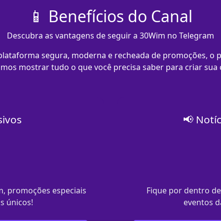
📱 Benefícios do Canal
Descubra as vantagens de seguir a 30Wim no Telegram
lataforma segura, moderna e recheada de promoções, o pri
amos mostrar tudo o que você precisa saber para criar sua 
sivos
📢 Notí
m, promoções especiais
Fique por dentro d
s únicos!
eventos d