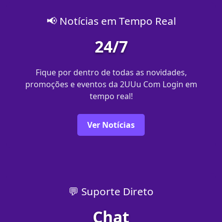
📢 Notícias em Tempo Real
24/7
Fique por dentro de todas as novidades,
promoções e eventos da 2UUu Com Login em
tempo real!
Ver Notícias
💬 Suporte Direto
Chat