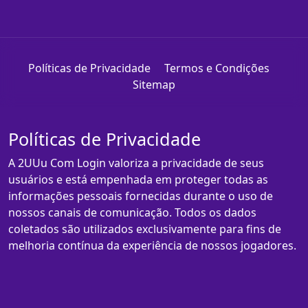
Políticas de Privacidade
Termos e Condições
Sitemap
Políticas de Privacidade
A 2UUu Com Login valoriza a privacidade de seus
usuários e está empenhada em proteger todas as
informações pessoais fornecidas durante o uso de
nossos canais de comunicação. Todos os dados
coletados são utilizados exclusivamente para fins de
melhoria contínua da experiência de nossos jogadores.