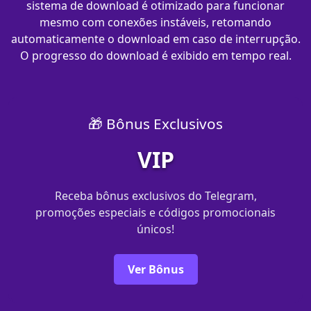
sistema de download é otimizado para funcionar
mesmo com conexões instáveis, retomando
automaticamente o download em caso de interrupção.
O progresso do download é exibido em tempo real.
🎁 Bônus Exclusivos
VIP
Receba bônus exclusivos do Telegram,
promoções especiais e códigos promocionais
únicos!
Ver Bônus