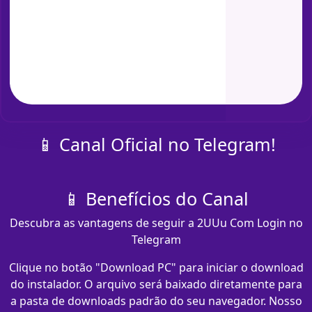
📱 Canal Oficial no Telegram!
📱 Benefícios do Canal
Descubra as vantagens de seguir a 2UUu Com Login no
Telegram
Clique no botão "Download PC" para iniciar o download
do instalador. O arquivo será baixado diretamente para
a pasta de downloads padrão do seu navegador. Nosso