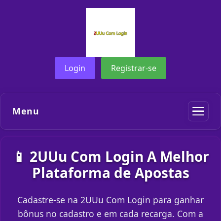
Login
Registrar-se
Menu
📱 2UUu Com Login A Melhor
Plataforma de Apostas
Cadastre-se na 2UUu Com Login para ganhar
bônus no cadastro e em cada recarga. Com a