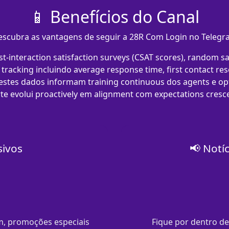
📱 Benefícios do Canal
scubra as vantagens de seguir a 28R Com Login no Teleg
t-interaction satisfaction surveys (CSAT scores), random s
tracking incluindo average response time, first contact reso
destes dados informam training continuous dos agents e o
te evolui proactively em alignment com expectations cresc
sivos
📢 Notí
m, promoções especiais
Fique por dentro d