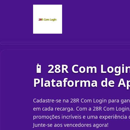
📱 28R Com Logi
Plataforma de A
Cadastre-se na 28R Com Login para gan
em cada recarga. Com a 28R Com Login,
promoções incríveis e uma experiência d
Junte-se aos vencedores agora!