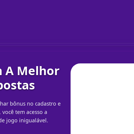
n A Melhor
postas
har bônus no cadastro e
 você tem acesso a
e jogo inigualável.