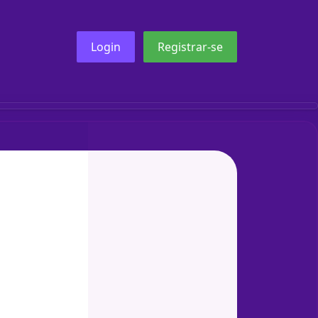
Login
Registrar-se