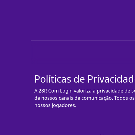
Políticas de Privacida
A 28R Com Login valoriza a privacidade de 
de nossos canais de comunicação. Todos os 
nossos jogadores.