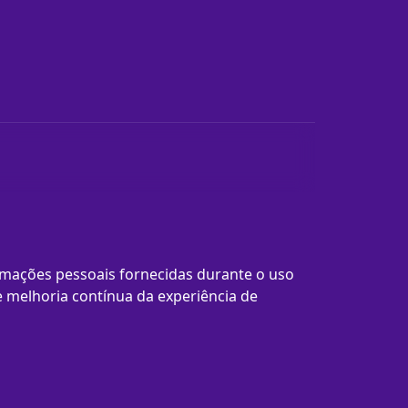
rmações pessoais fornecidas durante o uso
e melhoria contínua da experiência de