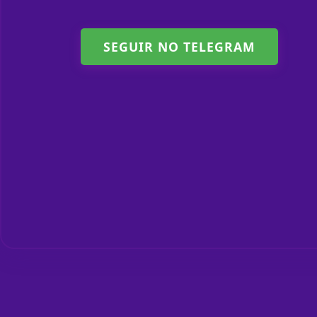
SEGUIR NO TELEGRAM