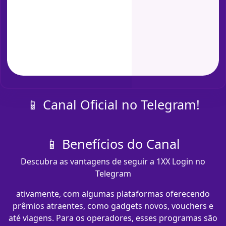
📱 Canal Oficial no Telegram!
📱 Benefícios do Canal
Descubra as vantagens de seguir a 1XX Login no
Telegram
ativamente, com algumas plataformas oferecendo
prêmios atraentes, como gadgets novos, vouchers e
até viagens. Para os operadores, esses programas são