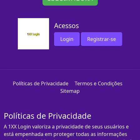
Acessos
Login
Registrar-se
Políticas de Privacidade
Termos e Condições
Sitemap
Políticas de Privacidade
A 1XX Login valoriza a privacidade de seus usuários e
está empenhada em proteger todas as informações