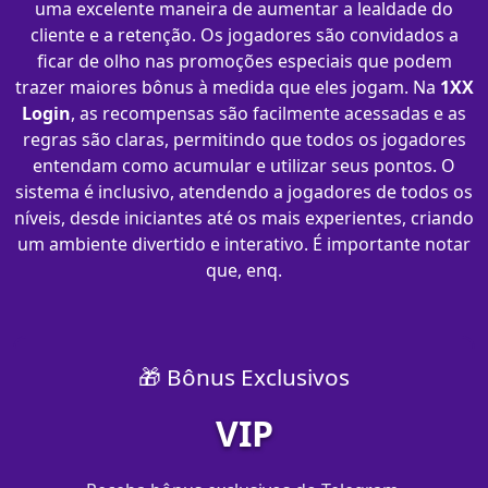
uma excelente maneira de aumentar a lealdade do
cliente e a retenção. Os jogadores são convidados a
ficar de olho nas promoções especiais que podem
trazer maiores bônus à medida que eles jogam. Na
1XX
Login
, as recompensas são facilmente acessadas e as
regras são claras, permitindo que todos os jogadores
entendam como acumular e utilizar seus pontos. O
sistema é inclusivo, atendendo a jogadores de todos os
níveis, desde iniciantes até os mais experientes, criando
um ambiente divertido e interativo. É importante notar
que, enq.
🎁 Bônus Exclusivos
VIP