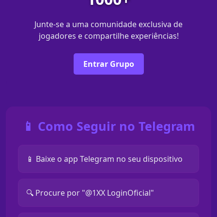
Junte-se a uma comunidade exclusiva de
jogadores e compartilhe experiências!
Entrar Grupo
📱 Como Seguir no Telegram
📱 Baixe o app Telegram no seu dispositivo
🔍 Procure por "@1XX LoginOficial"