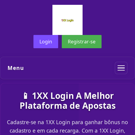
Login
Registrar-se
Menu
📱 1XX Login A Melhor
Plataforma de Apostas
Cadastre-se na 1XX Login para ganhar bônus no
cadastro e em cada recarga. Com a 1XX Login,