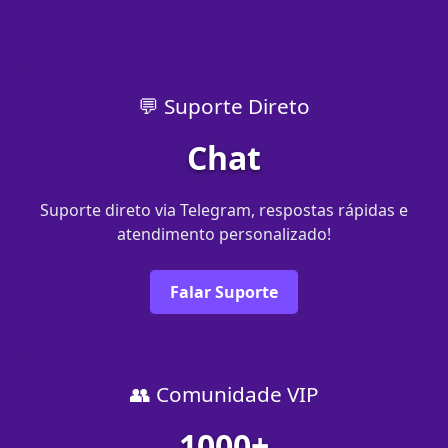
💬 Suporte Direto
Chat
Suporte direto via Telegram, respostas rápidas e
atendimento personalizado!
Falar Suporte
👥 Comunidade VIP
1000+