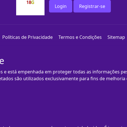
Login
Registrar-se
Políticas de Privacidade
Termos e Condições
Sitemap
de
ios e está empenhada em proteger todas as informações pe
tados são utilizados exclusivamente para fins de melhoria