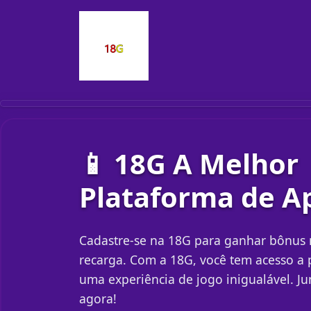
📱 18G A Melhor
Plataforma de A
Cadastre-se na 18G para ganhar bônus 
recarga. Com a 18G, você tem acesso a 
uma experiência de jogo inigualável. J
agora!