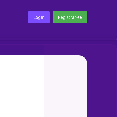
Login
Registrar-se