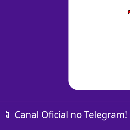
📱 Canal Oficial no Telegram!