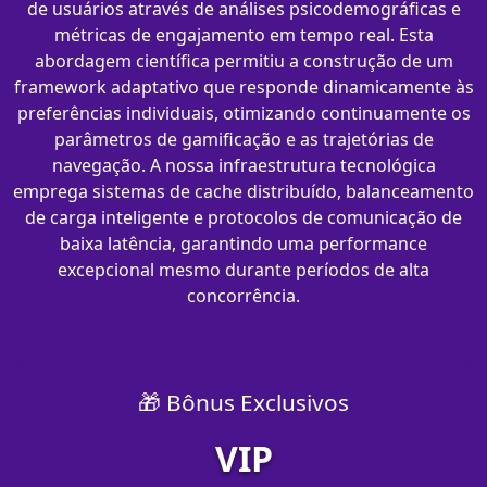
de usuários através de análises psicodemográficas e
métricas de engajamento em tempo real. Esta
abordagem científica permitiu a construção de um
framework adaptativo que responde dinamicamente às
preferências individuais, otimizando continuamente os
parâmetros de gamificação e as trajetórias de
navegação. A nossa infraestrutura tecnológica
emprega sistemas de cache distribuído, balanceamento
de carga inteligente e protocolos de comunicação de
baixa latência, garantindo uma performance
excepcional mesmo durante períodos de alta
concorrência.
🎁 Bônus Exclusivos
VIP