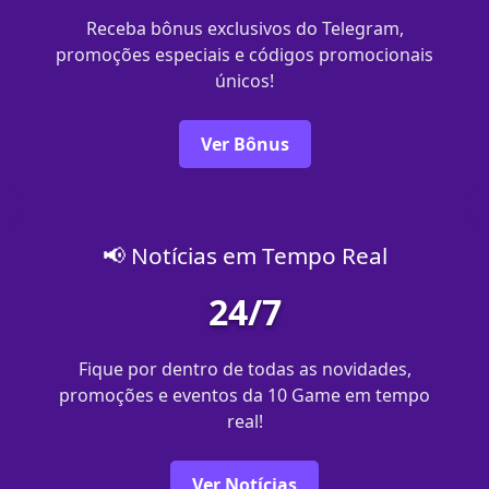
Receba bônus exclusivos do Telegram,
promoções especiais e códigos promocionais
únicos!
Ver Bônus
📢 Notícias em Tempo Real
24/7
Fique por dentro de todas as novidades,
promoções e eventos da 10 Game em tempo
real!
Ver Notícias