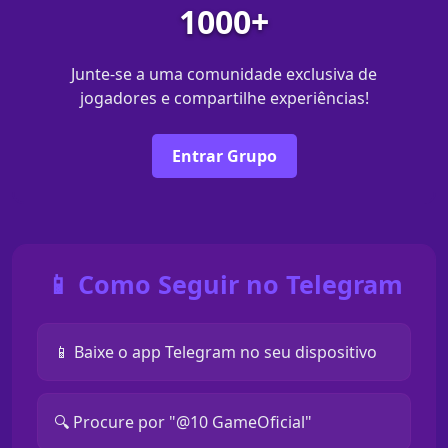
1000+
Junte-se a uma comunidade exclusiva de
jogadores e compartilhe experiências!
Entrar Grupo
📱 Como Seguir no Telegram
📱 Baixe o app Telegram no seu dispositivo
🔍 Procure por "@10 GameOficial"