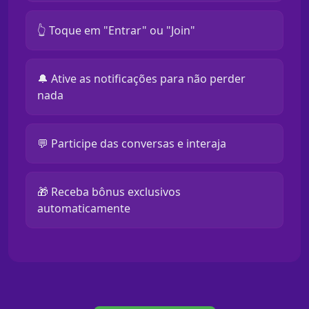
👆 Toque em "Entrar" ou "Join"
🔔 Ative as notificações para não perder
nada
💬 Participe das conversas e interaja
🎁 Receba bônus exclusivos
automaticamente