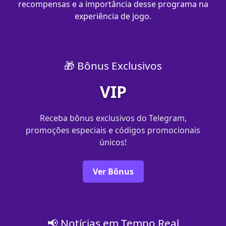
recompensas e a importância desse programa na
experiência de jogo.
🎁 Bônus Exclusivos
VIP
Receba bônus exclusivos do Telegram,
promoções especiais e códigos promocionais
únicos!
Ver Bônus
📢 Notícias em Tempo Real