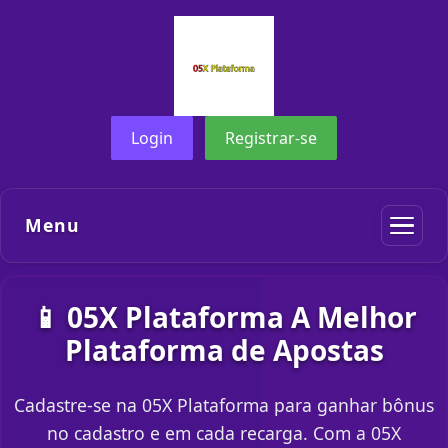
Login
Registrar-se
Menu
📱 05X Plataforma A Melhor
Plataforma de Apostas
Cadastre-se na 05X Plataforma para ganhar bônus
no cadastro e em cada recarga. Com a 05X